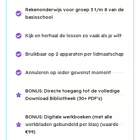
Rekenonderwijs voor groep 3 t/m 8 van de
basisschool
Kijk en herhaal de lessen zo vaak als je wilt
Bruikbaar op 2 apparaten per lidmaatschap
Annuleren op ieder gewenst moment
BONUS: Directe toegang tot de volledige
Download Bibliotheek (30+ PDF's)
BONUS: Digitale werkboeken (met alle
werkbladen gebundeld per klas) (waarde
€99)