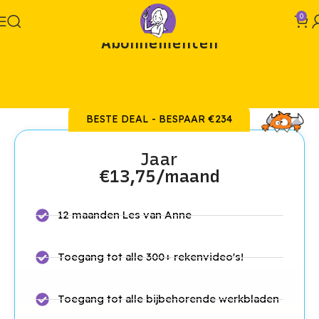
0
Abonnementen
BESTE DEAL - BESPAAR €234
Jaar
€13,75/maand
12 maanden Les van Anne
Toegang tot alle 300+ rekenvideo's!
Toegang tot alle bijbehorende werkbladen