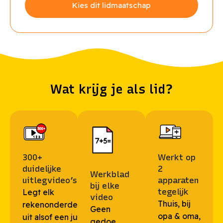
Kies dit lidmaatschap
Wat krijg je als lid?
300+
Werkt op
duidelijke
2
Werkblad
uitlegvideo’s
apparaten
bij elke
tegelijk
Legt elk
video
Thuis, bij
rekenonderdeel
Geen
opa & oma,
uit alsof een juf
gedoe