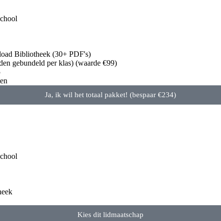
school
oad Bibliotheek (30+ PDF's)
en gebundeld per klas) (waarde €99)
5
ten
Ja, ik wil het totaal pakket! (bespaar €234)
school
heek
Kies dit lidmaatschap