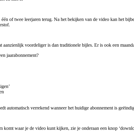
n één of twee leerjaren terug. Na het bekijken van de video kan het b
rstof.
aanzienlijk voordeliger is dan traditionele bijles. Er is ook een maan
een jaarabonnement?
igen’
gen
t wordt automatisch verrekend wanneer het huidige abonnement is geëindi
erm komt waar je de video kunt kijken, zie je onderaan een knop ‘down