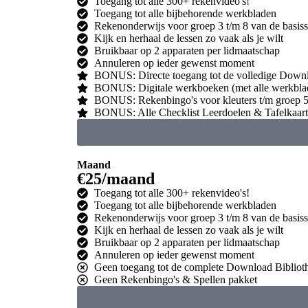
Toegang tot alle 300+ rekenvideo's!
Toegang tot alle bijbehorende werkbladen
Rekenonderwijs voor groep 3 t/m 8 van de basis
Kijk en herhaal de lessen zo vaak als je wilt
Bruikbaar op 2 apparaten per lidmaatschap
Annuleren op ieder gewenst moment
BONUS: Directe toegang tot de volledige Downl
BONUS: Digitale werkboeken (met alle werkblad
BONUS: Rekenbingo's voor kleuters t/m groep 
BONUS: Alle Checklist Leerdoelen & Tafelkaar
Maand
€25/maand
Toegang tot alle 300+ rekenvideo's!
Toegang tot alle bijbehorende werkbladen
Rekenonderwijs voor groep 3 t/m 8 van de basis
Kijk en herhaal de lessen zo vaak als je wilt
Bruikbaar op 2 apparaten per lidmaatschap
Annuleren op ieder gewenst moment
Geen toegang tot de complete Download Bibliot
Geen Rekenbingo's & Spellen pakket