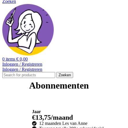
Zoeken
0
items
€
0,00
Inloggen / Registreren
Inloggen / Registreren
Zoeken
Abonnementen
Jaar
€13,75/maand
12 maanden Les van Anne