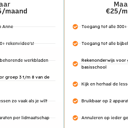
aar
Maa
5/maand
€25/m
n Anne
Toegang tot alle 300+
0+ rekenvideo's!
Toegang tot alle bij
ijbehorende werkbladen
Rekenonderwijs voor 
basisschool
r groep 3 t/m 8 van de
Kijk en herhaal de less
essen zo vaak als je wilt
Bruikbaar op 2 appara
araten per lidmaatschap
Annuleren op ieder 