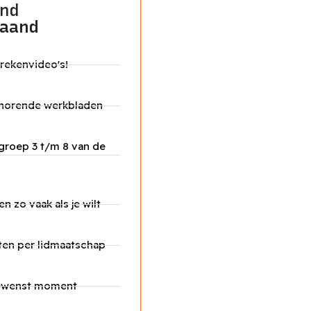
nd
aand
 rekenvideo's!
behorende werkbladen
groep 3 t/m 8 van de
en zo vaak als je wilt
ten per lidmaatschap
gewenst moment