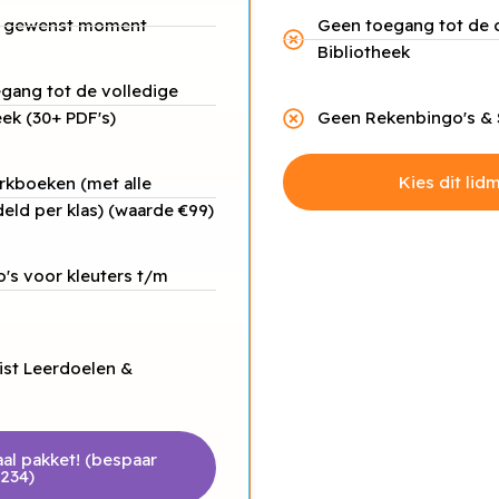
r gewenst moment
Geen toegang tot de
Bibliotheek
gang tot de volledige
ek (30+ PDF's)
Geen Rekenbingo's & 
Kies dit li
rkboeken (met alle
ld per klas) (waarde €99)
's voor kleuters t/m
ist Leerdoelen &
taal pakket! (bespaar
234)