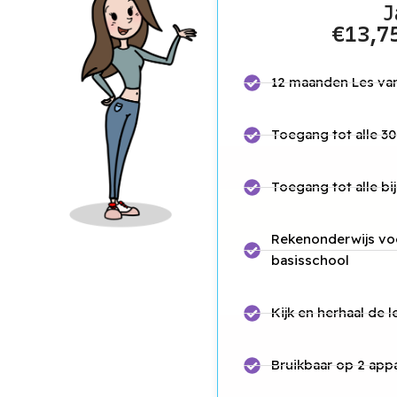
J
€13,7
12 maanden Les va
Toegang tot alle 30
Toegang tot alle b
Rekenonderwijs voo
basisschool
Kijk en herhaal de l
Bruikbaar op 2 app