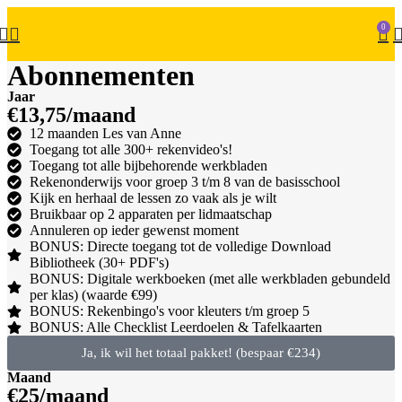
0
Abonnementen
Jaar
€13,75/maand
12 maanden Les van Anne
Toegang tot alle 300+ rekenvideo's!
Toegang tot alle bijbehorende werkbladen
Rekenonderwijs voor groep 3 t/m 8 van de basisschool
Kijk en herhaal de lessen zo vaak als je wilt
Bruikbaar op 2 apparaten per lidmaatschap
Annuleren op ieder gewenst moment
BONUS: Directe toegang tot de volledige Download
Bibliotheek (30+ PDF's)
BONUS: Digitale werkboeken (met alle werkbladen gebundeld
per klas) (waarde €99)
BONUS: Rekenbingo's voor kleuters t/m groep 5
BONUS: Alle Checklist Leerdoelen & Tafelkaarten
Ja, ik wil het totaal pakket! (bespaar €234)
Maand
€25/maand