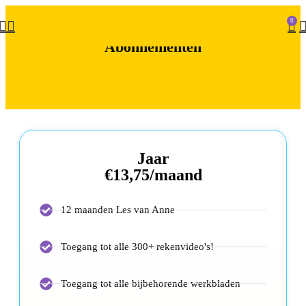
0
Abonnementen
Jaar
€13,75/maand
12 maanden Les van Anne
Toegang tot alle 300+ rekenvideo's!
Toegang tot alle bijbehorende werkbladen