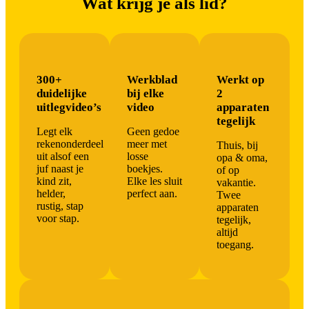
Wat krijg je als lid?
300+
Werkblad
Werkt op
duidelijke
bij elke
2
uitlegvideo’s
video
apparaten
tegelijk
Legt elk
Geen gedoe
rekenonderdeel
meer met
Thuis, bij
uit alsof een
losse
opa & oma,
juf naast je
boekjes.
of op
kind zit,
Elke les sluit
vakantie.
helder,
perfect aan.
Twee
rustig, stap
apparaten
voor stap.
tegelijk,
altijd
toegang.