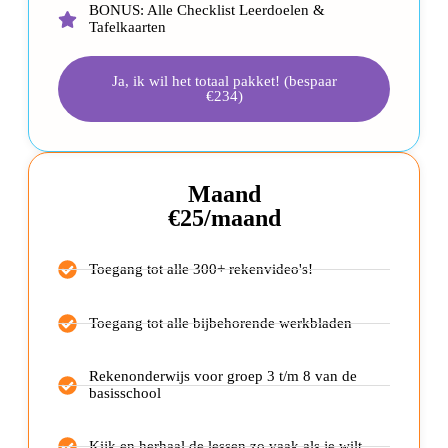
BONUS: Alle Checklist Leerdoelen &
Tafelkaarten
Ja, ik wil het totaal pakket! (bespaar
€234)
Maand
€25/maand
Toegang tot alle 300+ rekenvideo's!
Toegang tot alle bijbehorende werkbladen
Rekenonderwijs voor groep 3 t/m 8 van de
basisschool
Kijk en herhaal de lessen zo vaak als je wilt