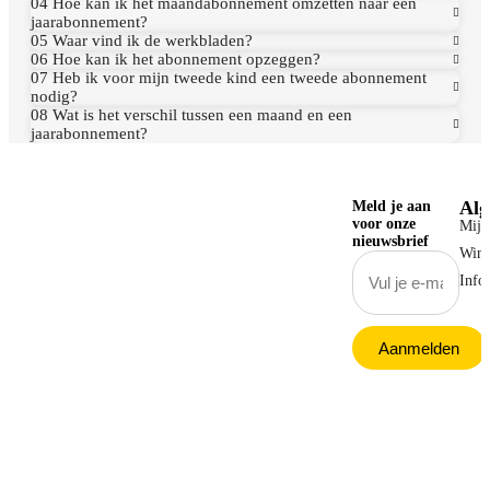
04 Hoe kan ik het maandabonnement omzetten naar een
jaarabonnement?
05 Waar vind ik de werkbladen?
06 Hoe kan ik het abonnement opzeggen?
07 Heb ik voor mijn tweede kind een tweede abonnement
nodig?
08 Wat is het verschil tussen een maand en een
jaarabonnement?
Al
Meld je aan
voor onze
Mijn
nieuwsbrief
Wink
Info
Aanmelden