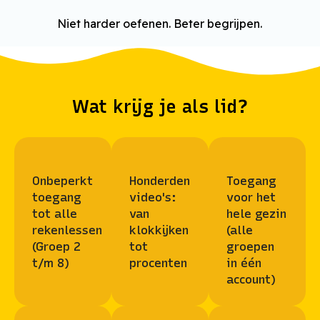
Niet harder oefenen. Beter begrijpen.
Wat krijg je als lid?
Onbeperkt
Honderden
Toegang
toegang
video's:
voor het
tot alle
van
hele gezin
rekenlessen
klokkijken
(alle
(Groep 2
tot
groepen
t/m 8)
procenten
in één
account)