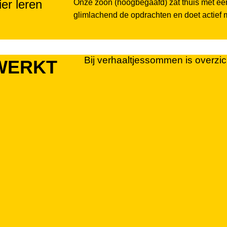
er leren
Onze zoon (hoogbegaafd) zat thuis met een 
glimlachend de opdrachten en doet actief me
Bij verhaaltjessommen is overzi
WERKT