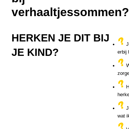
verhaaltjessommen
HERKEN JE DIT BIJ
J
JE KIND?
erbij
W
zorge
H
herke
J
wat i