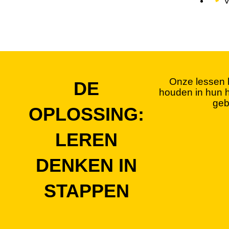
V
Onze lessen 
DE
houden in hun ho
geb
OPLOSSING:
LEREN
DENKEN IN
STAPPEN