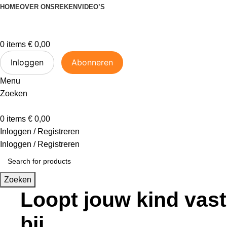
HOME
OVER ONS
REKENVIDEO’S
0
items
€
0,00
Inloggen
Abonneren
Menu
Zoeken
0
items
€
0,00
Inloggen / Registreren
Inloggen / Registreren
Zoeken
Loopt jouw kind vast
bij