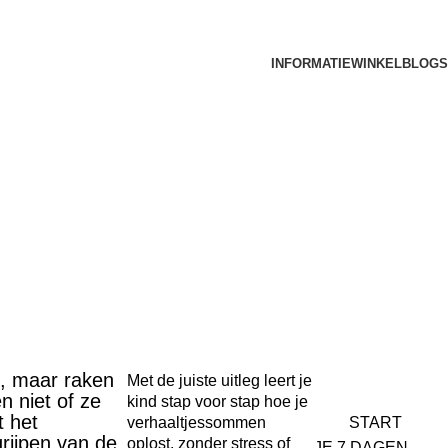
INFORMATIE
WINKEL
BLOGS
, maar raken
Met de juiste uitleg leert je
n niet of ze
kind stap voor stap hoe je
t het
verhaaltjessommen
START
grijpen van de
oplost, zonder stress of
JE 7 DAGEN