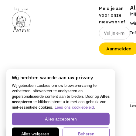
A
Meld je aan
Mi
voor onze
nieuwsbrief
Wi
In
Aanmelden
Wij hechten waarde aan uw privacy
Wij gebruiken cookies om uw browse-ervaring te
verbeteren, siteverkeer te analyseren en
gepersonaliseerde content aan te bieden. Door op
Alles
accepteren
te klikken stemt u in met ons gebruik van
Les
niet-essentiële cookies.
Lees ons cookiebeleid
.
Alles accepteren
NL
Alles weigeren
Beheren