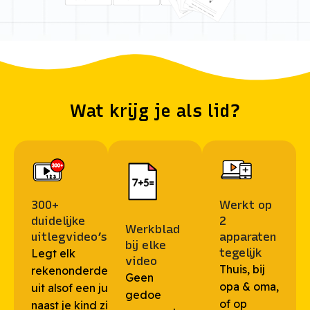
Wat krijg je als lid?
300+
Werkt op
duidelijke
2
Werkblad
uitlegvideo’s
apparaten
bij elke
tegelijk
Legt elk
video
Thuis, bij
rekenonderdeel
Geen
opa & oma,
uit alsof een juf
gedoe
of op
naast je kind zit,