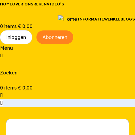
HOME
OVER ONS
REKENVIDEO’S
INFORMATIE
WINKEL
BLOGS
0
items
€
0,00
Inloggen
Abonneren
Menu
Zoeken
0
items
€
0,00