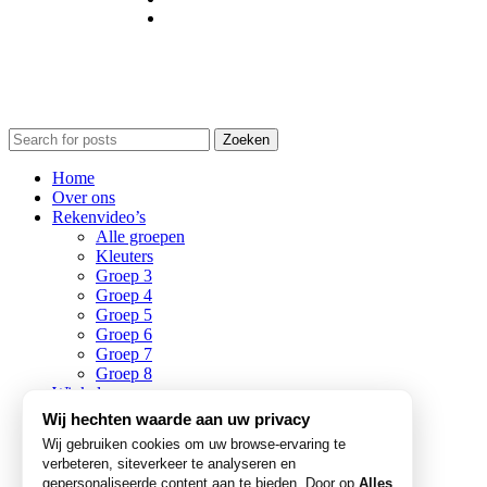
Zoeken
Home
Over ons
Rekenvideo’s
Alle groepen
Kleuters
Groep 3
Groep 4
Groep 5
Groep 6
Groep 7
Groep 8
Winkel
Informatie
Wij hechten waarde aan uw privacy
Blogs
Wij gebruiken cookies om uw browse-ervaring te
Abonnementen
verbeteren, siteverkeer te analyseren en
Login / Register
gepersonaliseerde content aan te bieden. Door op
Alles