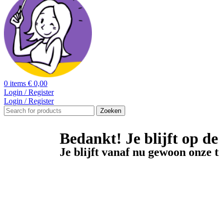
0
items
€
0,00
Login / Register
Login / Register
Zoeken
Bedankt! Je blijft op de 
Je blijft vanaf nu gewoon onze t