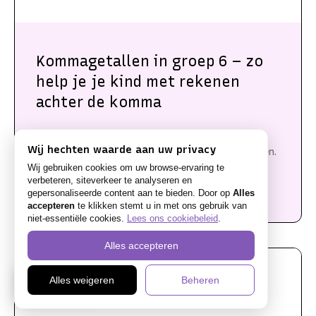
Kommagetallen in groep 6 – zo
help je je kind met rekenen
achter de komma
In groep 6 gaat er een hele nieuwe rekenwereld
Wij hechten waarde aan uw privacy
open: er komen kommagetallen om de hoek kijken.
Kinderen merken ineens
Wij gebruiken cookies om uw browse-ervaring te
verbeteren, siteverkeer te analyseren en
gepersonaliseerde content aan te bieden. Door op
Alles
LEES MEER »
accepteren
te klikken stemt u in met ons gebruik van
niet-essentiële cookies.
Lees ons cookiebeleid
.
Alles accepteren
NL
Alles weigeren
Beheren