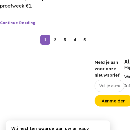
proefweek €1
.
Continue Reading
1
2
3
4
5
A
Meld je aan
Mi
voor onze
nieuwsbrief
Wi
In
Aanmelden
Wij hechten waarde aan uw privacy