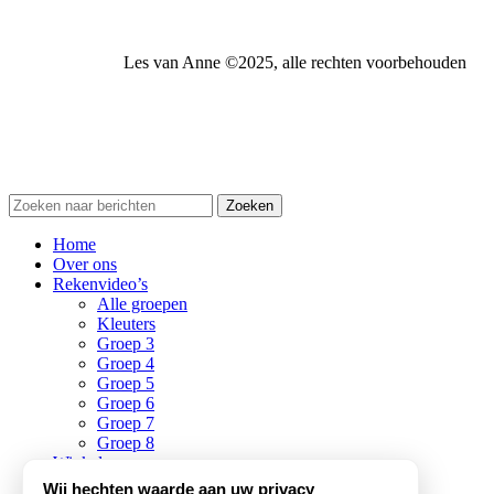
Les van Anne ©️2025, alle rechten voorbehouden
Zoeken
Home
Over ons
Rekenvideo’s
Alle groepen
Kleuters
Groep 3
Groep 4
Groep 5
Groep 6
Groep 7
Groep 8
Winkel
Informatie
Wij hechten waarde aan uw privacy