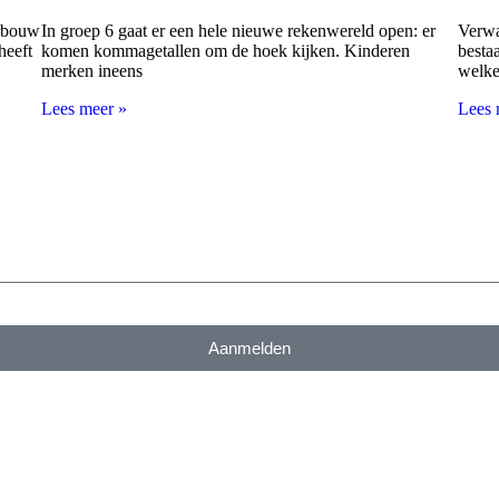
erbouw
In groep 6 gaat er een hele nieuwe rekenwereld open: er
Verwa
heeft
komen kommagetallen om de hoek kijken. Kinderen
bestaa
merken ineens
welke
Lees meer »
Lees 
Aanmelden