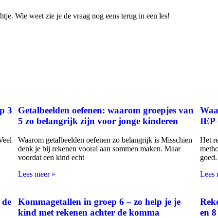
tje. Wie weet zie je de vraag nog eens terug in een les!
p 3
Getalbeelden oefenen: waarom groepjes van
Waar
5 zo belangrijk zijn voor jonge kinderen
IEP 
Veel
Waarom getalbeelden oefenen zo belangrijk is Misschien
Het r
denk je bij rekenen vooral aan sommen maken. Maar
metho
voordat een kind echt
goed.
Lees meer »
Lees 
 de
Kommagetallen in groep 6 – zo help je je
Reke
kind met rekenen achter de komma
en 8