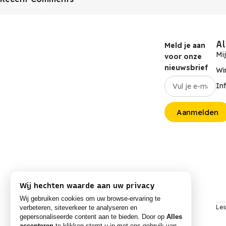
To Shop
A
Meld je aan
Mi
voor onze
nieuwsbrief
Wi
In
Aanmelden
Wij hechten waarde aan uw privacy
Wij gebruiken cookies om uw browse-ervaring te
Les
verbeteren, siteverkeer te analyseren en
gepersonaliseerde content aan te bieden. Door op
Alles
accepteren
te klikken stemt u in met ons gebruik van