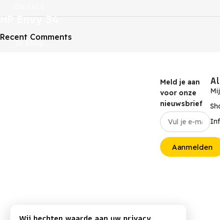
ON SALE
HP Envy 34
Recent Comments
To Shop
A
Meld je aan
Mi
voor onze
nieuwsbrief
Sh
In
Aanmelden
Wij hechten waarde aan uw privacy