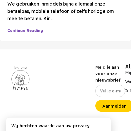
We gebruiken inmiddels bijna allemaal onze
betaalpas, mobiele telefoon of zelfs horloge om
mee te betalen. Kin...
Continue Reading
A
Meld je aan
Mi
voor onze
nieuwsbrief
Wi
In
Aanmelden
Wij hechten waarde aan uw privacy