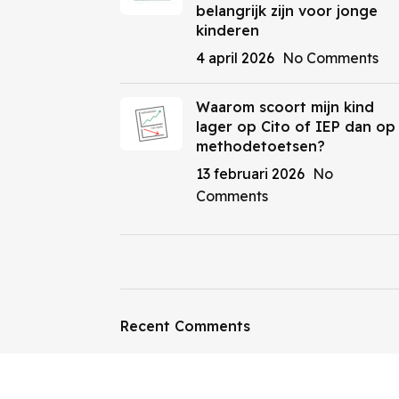
belangrijk zijn voor jonge
kinderen
4 april 2026
No Comments
Waarom scoort mijn kind
lager op Cito of IEP dan op
methodetoetsen?
13 februari 2026
No
Comments
ON SALE
HP Envy 34
Recent Comments
To Shop