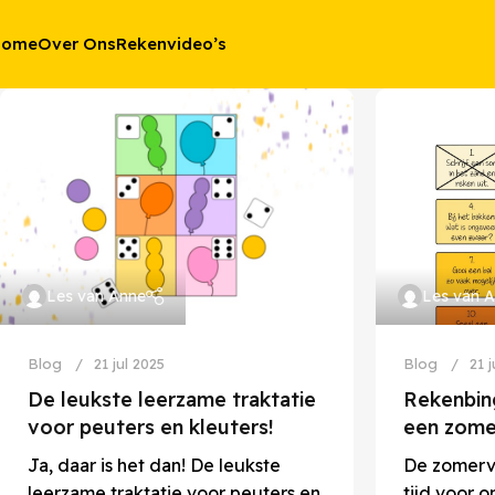
Home
Over Ons
Rekenvideo’s
Les van Anne
Les van 
Blog
21 jul 2025
Blog
21 
De leukste leerzame traktatie
Rekenbin
voor peuters en kleuters!
een zomer
Ja, daar is het dan! De leukste
De zomerva
leerzame traktatie voor peuters en
tijd voor o