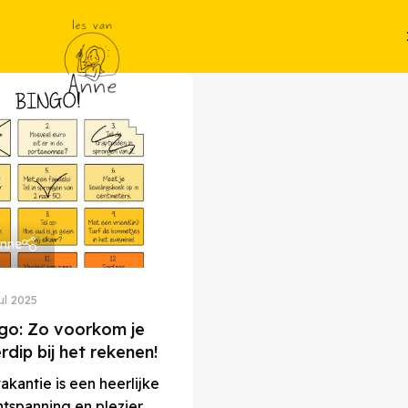
Anne
jul 2025
go: Zo voorkom je
dip bij het rekenen!
kantie is een heerlijke
ntspanning en plezier.