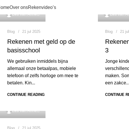
Home
Over ons
Rekenvideo’s
Les van Anne
Les van A
Blog
21 jul 2025
Blog
21 ju
Rekenen met geld op de
Rekenen
basisschool
3
We gebruiken inmiddels bijna
Jonge kinde
allemaal onze betaalpas, mobiele
verschillen
telefoon of zelfs horloge om mee te
maken. Som
betalen. Kin...
een zakce..
CONTINUE READING
CONTINUE R
Les van Anne
Blog
21 jul 2025