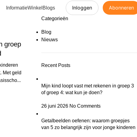
Inloggen
Abonneren
Informatie
Winkel
Blogs
Categorieën
Blog
Nieuws
n groep
d
 kinderen
Recent Posts
. Met geld
sisscho...
Mijn kind loopt vast met rekenen in groep 3
of groep 4: wat kun je doen?
26 juni 2026
No Comments
Getalbeelden oefenen: waarom groepjes
van 5 zo belangrijk zijn voor jonge kinderen