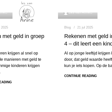
nne
Les van Anne
l 2025
Blog
21 jul 2025
 met geld in groep
Rekenen met geld i
4 – dit leert een kin
ren krijgen al snel op
Al op jonge leeftijd krijgen
de manieren met geld te
door, dat geld waarde heeft
mige kinderen krijgen
kun je iets kopen. Op de ba
.
CONTINUE READING
EADING