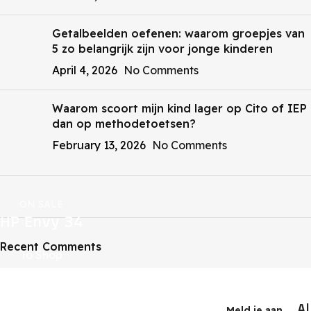
Getalbeelden oefenen: waarom groepjes van
5 zo belangrijk zijn voor jonge kinderen
April 4, 2026
No Comments
Waarom scoort mijn kind lager op Cito of IEP
dan op methodetoetsen?
February 13, 2026
No Comments
ON SALE
HP Envy 34
Recent Comments
To Shop
A
Meld je aan