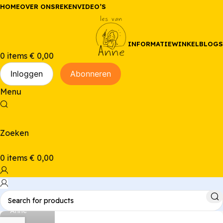
HOME
OVER ONS
REKENVIDEO’S
INFORMATIE
WINKEL
BLOGS
0
items
€
0,00
Inloggen
Abonneren
Menu
Zoeken
0
items
€
0,00
Anne