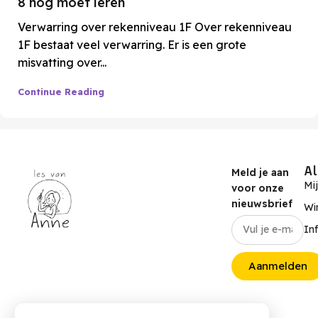
8 nog moet leren
Verwarring over rekenniveau 1F Over rekenniveau
1F bestaat veel verwarring. Er is een grote
misvatting over...
Continue Reading
A
Meld je aan
Mi
voor onze
nieuwsbrief
Wi
In
Aanmelden