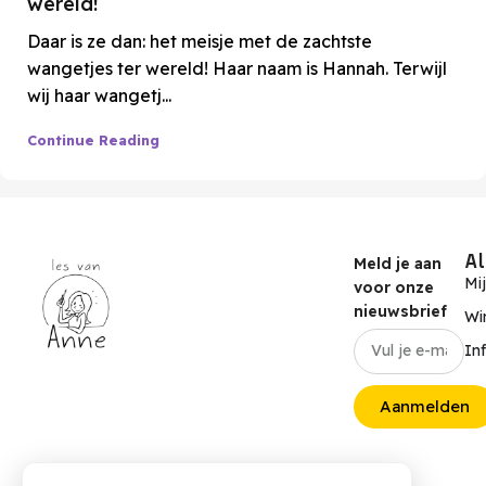
wereld!
Daar is ze dan: het meisje met de zachtste
wangetjes ter wereld! Haar naam is Hannah. Terwijl
wij haar wangetj...
Continue Reading
A
Meld je aan
Mi
voor onze
nieuwsbrief
Wi
In
Aanmelden