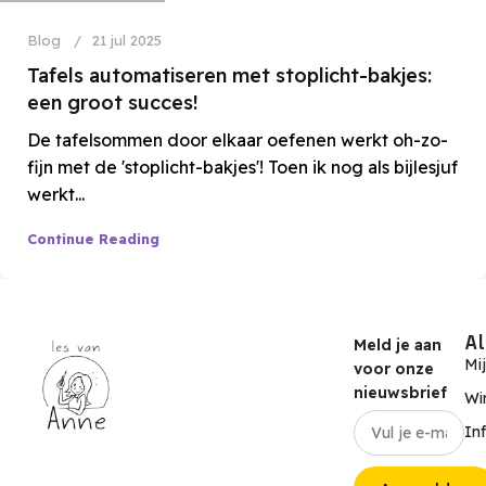
Blog
21 jul 2025
Tafels automatiseren met stoplicht-bakjes:
een groot succes!
De tafelsommen door elkaar oefenen werkt oh-zo-
fijn met de 'stoplicht-bakjes'! Toen ik nog als bijlesjuf
werkt...
Continue Reading
A
Meld je aan
Mi
voor onze
nieuwsbrief
Wi
In