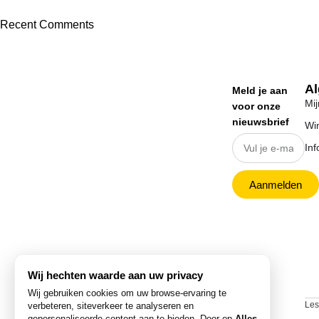
Recent Comments
To Shop
A
Meld je aan
Mij
voor onze
nieuwsbrief
Wi
Inf
Aanmelden
Wij hechten waarde aan uw privacy
Wij gebruiken cookies om uw browse-ervaring te
Les
verbeteren, siteverkeer te analyseren en
gepersonaliseerde content aan te bieden. Door op
Alles