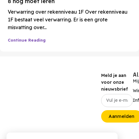
8 nog moet leren
Verwarring over rekenniveau 1F Over rekenniveau
1F bestaat veel verwarring. Er is een grote
misvatting over...
Continue Reading
A
Meld je aan
Mi
voor onze
nieuwsbrief
Wi
In
Aanmelden