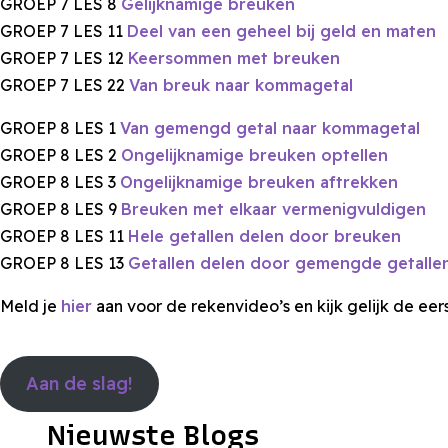
GROEP 7 LES 8
Gelijknamige breuken
GROEP 7 LES 11
Deel van een geheel bij geld en maten
GROEP 7 LES 12
Keersommen met breuken
GROEP 7 LES 22
Van breuk naar kommagetal
GROEP 8 LES 1
Van gemengd getal naar kommagetal
GROEP 8 LES 2
Ongelijknamige breuken optellen
GROEP 8 LES 3
Ongelijknamige breuken aftrekken
GROEP 8 LES 9
Breuken met elkaar vermenigvuldigen
GROEP 8 LES 11
Hele getallen delen door breuken
GROEP 8 LES 13
Getallen delen door gemengde getalle
Meld je
hier
aan voor de rekenvideo’s en kijk gelijk de eers
Aan de slag!
Nieuwste Blogs