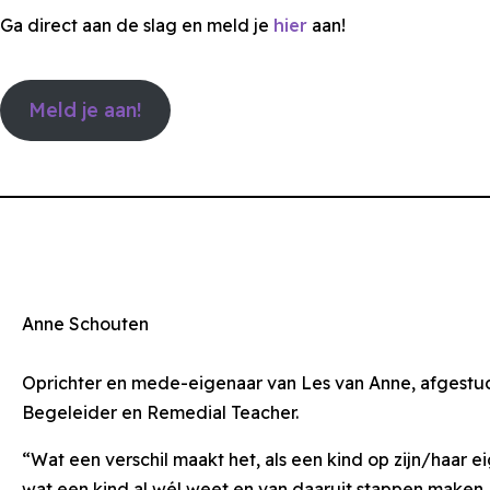
Ga direct aan de slag en meld je
hier
aan!
Meld je aan!
Anne Schouten
Oprichter en mede-eigenaar van Les van Anne, afgestude
Begeleider en Remedial Teacher.
“Wat een verschil maakt het, als een kind op zijn/haar e
wat een kind al wél weet en van daaruit stappen maken. 